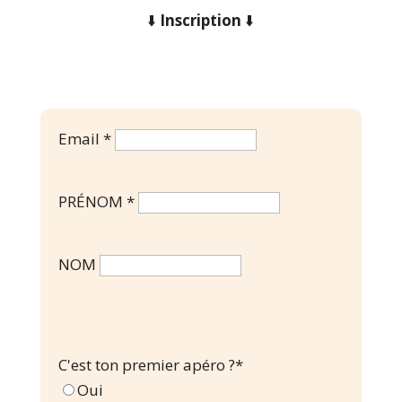
⬇️
Inscription
⬇️
Email *
PRÉNOM *
NOM
C'est ton premier apéro ?*
Oui