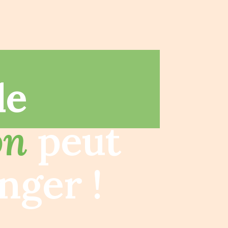
le
on
peut
nger !