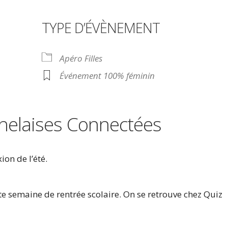
TYPE D’ÉVÈNEMENT
drier Google
iCalendar
Off
Apéro Filles
Événement 100% féminin
helaises Connectées
on de l’été.
tte semaine de rentrée scolaire. On se retrouve chez Quiz