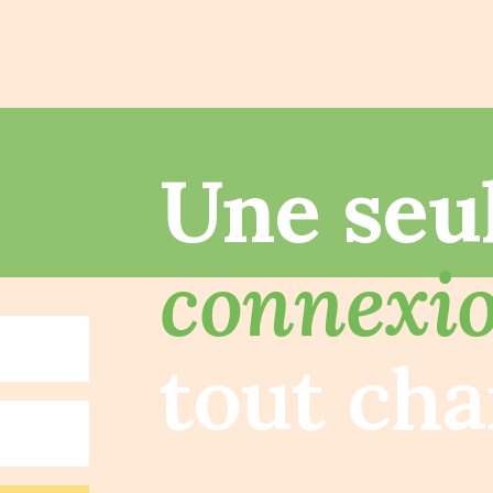
Une seu
connexi
tout cha